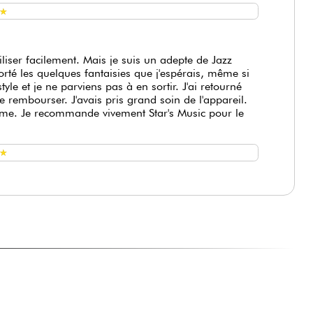
★
★
liser facilement. Mais je suis un adepte de Jazz
rté les quelques fantaisies que j'espérais, même si
style et je ne parviens pas à en sortir. J'ai retourné
re rembourser. J'avais pris grand soin de l'appareil.
ème. Je recommande vivement Star's Music pour le
★
★