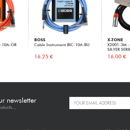
BOSS
X-TONE
IC-10A-OR
Cable Instrument BIC-10A-BU
X2001-3M - 
SILVER SERI
16.25 €
16.00 €
ur newsletter
oducts...