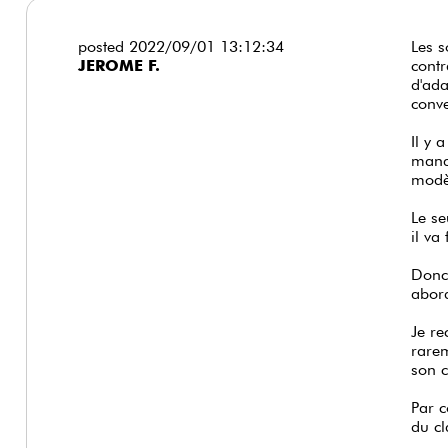
posted 2022/09/01 13:12:34
Les s
JEROME F.
contr
d'ada
conve
Il y 
manqu
modèl
Le se
il va
Donc 
abor
Je re
rarem
son c
Par c
du cl