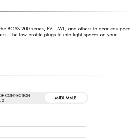
 the BOSS 200 series, EV-1-WL, and others to gear equipped
rs. The low-profile plugs fit into tight spaces on your
 OF CONNECTION
MIDI MALE
E 2