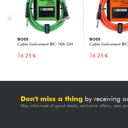
BOSS
BOSS
Cable Instrument BIC-10A-GN
Cable Instrument B
16.25 €
16.25 €
Don't miss a thing
by receiving o
Stay informed of good deals, exclusive offers, new pr