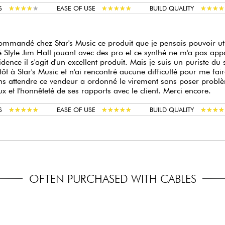
★
★
★
★
★
★
★
★
★
★
★
★
★
★
★
★
★
★
★
★
★
★
★
★
★
★
★
★
S
EASE OF USE
BUILD QUALITY
commandé chez Star's Music ce produit que je pensais pouvoir uti
 Style Jim Hall jouant avec des pro et ce synthé ne m'a pas appo
vidence il s'agit d'un excellent produit. Mais je suis un puriste du 
tôt à Star's Music et n'ai rencontré aucune difficulté pour me fai
ns attendre ce vendeur a ordonné le virement sans poser probl
ux et l'honnêteté de ses rapports avec le client. Merci encore.
★
★
★
★
★
★
★
★
★
★
★
★
★
★
★
★
★
★
★
★
★
★
★
★
★
★
★
★
S
EASE OF USE
BUILD QUALITY
OFTEN PURCHASED WITH CABLES