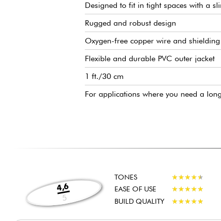
Designed to fit in tight spaces with a 
Rugged and robust design
Oxygen-free copper wire and shielding
Flexible and durable PVC outer jacket
1 ft./30 cm
For applications where you need a long
TONES
★
★
★
★
★
★
★
★
★
★
4,6
EASE OF USE
★
★
★
★
★
★
★
★
★
★
5
BUILD QUALITY
★
★
★
★
★
★
★
★
★
★