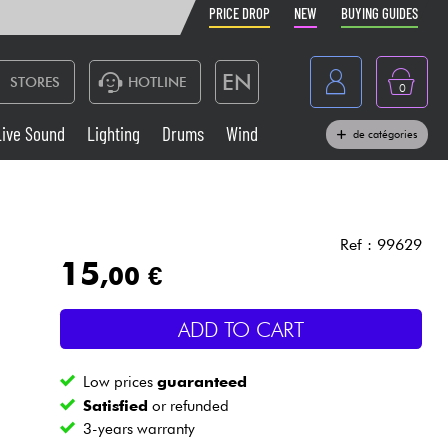
PRICE DROP
NEW
BUYING GUIDES
EN
STORES
HOTLINE
0
France
Live Sound
Lighting
Drums
Wind
de catégories
Belgique
Keyboards & Pianos
België
Headphone
España
Ref : 99629
15
,00 €
Deutschland
Live Sound
Nederland
ADD TO CART
Wind
Low prices
guaranteed
Cables & Access.
Satisfied
or refunded
3-years warranty