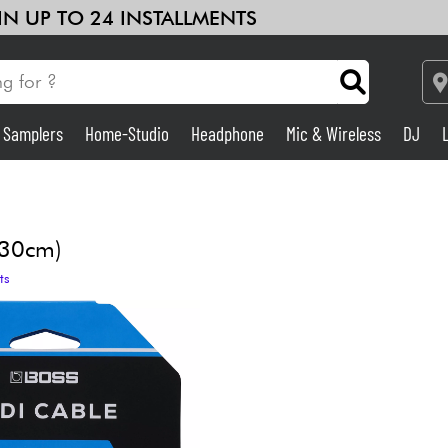
 IN UP TO 24 INSTALLMENTS
& Samplers
Home-Studio
Headphone
Mic & Wireless
DJ
Amp & Effect
Home-Studio
(30cm)
ts
DJ
Drums
Kids