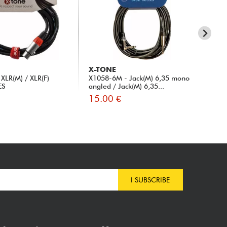
X-TONE
X-
XLR(M) / XLR(F)
X1058-6M - Jack(M) 6,35 mono
X20
ES
angled / Jack(M) 6,35...
2 J
15.00 €
16
I SUBSCRIBE