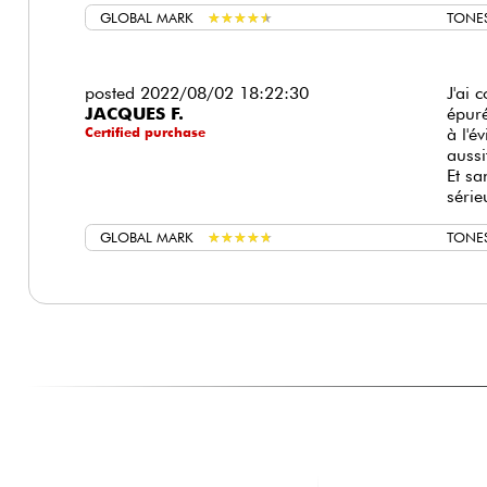
GLOBAL MARK
★
★
★
★
★
★
★
★
★
★
TONE
posted 2022/08/02 18:22:30
J'ai 
JACQUES F.
épuré
Certified purchase
à l'é
aussi
Et sa
série
GLOBAL MARK
★
★
★
★
★
★
★
★
★
★
TONE