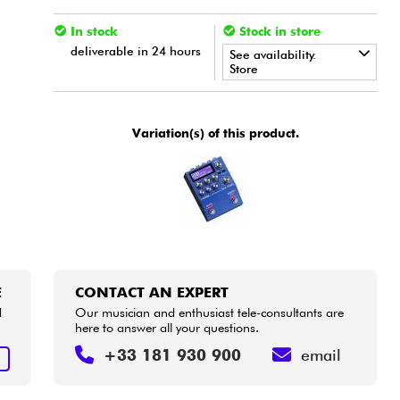
In stock
Stock in store
deliverable in 24 hours
See availability.
Store
•
Star
'
S
Music
BORDEAUX
Variation(s) of this product.
•
Star
'
S
Music
BRUGES
E
CONTACT AN EXPERT
d
Our musician and enthusiast tele-consultants are
here to answer all your questions.
+33 181 930 900
email
E