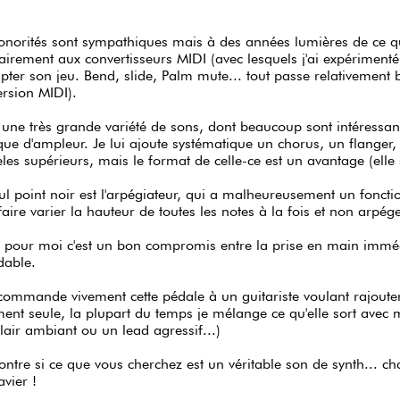
onorités sont sympathiques mais à des années lumières de ce que
airement aux convertisseurs MIDI (avec lesquels j'ai expérimenté 
pter son jeu. Bend, slide, Palm mute... tout passe relativement b
rsion MIDI).
a une très grande variété de sons, dont beaucoup sont intéressan
e d'ampleur. Je lui ajoute systématique un chorus, un flanger, 
es supérieurs, mais le format de celle-ce est un avantage (ell
ul point noir est l'arpégiateur, qui a malheureusement un fonct
 faire varier la hauteur de toutes les notes à la fois et non ar
pour moi c'est un bon compromis entre la prise en main immédiat
dable.
commande vivement cette pédale à un guitariste voulant rajouter 
ent seule, la plupart du temps je mélange ce qu'elle sort avec 
lair ambiant ou un lead agressif...)
ontre si ce que vous cherchez est un véritable son de synth... 
avier !