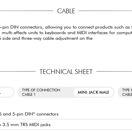
CABLE
-pin DIN connectors, allowing you to connect products such as
 multi-effects units to keyboards and MIDI interfaces for compute
S side and three-way cable adjustment on the
TECHNICAL SHEET
TYPE OF CONNECTION
TYPE
L
MINI-JACK MALE
CABLE 1
CABL
S and 5-pin DIN* connectors
th 3.5 mm TRS MIDI jacks