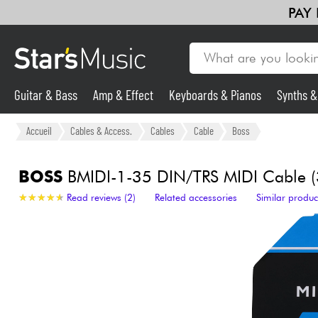
PAY
Guitar & Bass
Amp & Effect
Keyboards & Pianos
Synths 
Guitar & Bass
Accueil
Cables & Access.
Cables
Cable
Boss
Synths & Samplers
BOSS
BMIDI-1-35 DIN/TRS MIDI Cable 
★
★
★
★
★
★
★
★
★
★
Read reviews (2)
Related accessories
Similar produc
Mic & Wireless
Lighting
Violins & Quartet