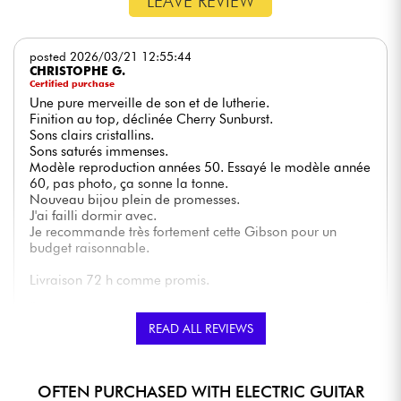
LEAVE REVIEW
posted 2026/03/21 12:55:44
CHRISTOPHE G.
Certified purchase
Une pure merveille de son et de lutherie.
Finition au top, déclinée Cherry Sunburst.
Sons clairs cristallins.
Sons saturés immenses.
Modèle reproduction années 50. Essayé le modèle année
60, pas photo, ça sonne la tonne.
Nouveau bijou plein de promesses.
J'ai failli dormir avec.
Je recommande très fortement cette Gibson pour un
budget raisonnable.
Livraison 72 h comme promis.
GLOBAL MARK
★
★
★
★
★
★
★
★
★
★
READ ALL REVIEWS
★
★
★
★
★
★
★
★
★
★
QUALITY OF CRAFTSMANSHIP
★
★
★
★
★
★
★
★
★
★
TONES
★
★
★
★
★
★
★
★
★
★
PLAYING COMFORT
OFTEN PURCHASED WITH ELECTRIC GUITAR