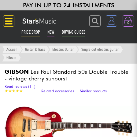
PAY IN UP TO 24 INSTALLMENTS
0
PRICE DROP
NEW
BUYING GUIDES
Langue
Accueil
Guitar & Bass
Electric Guitar
Single cut electric guitar
Gibson
Guitar & Bass
GIBSON
Les Paul Standard 50s Double Trouble
- vintage cherry sunburst
Amp & Effect
Read reviews (11)
★
★
★
★
★
★
★
★
★
★
Related accessories
Similar products
Keyboards & Pianos
Synths & Samplers
Home-Studio