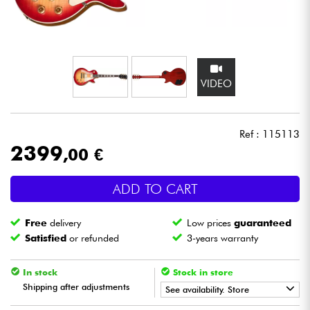
Headphone
Mic & Wireless
VIDEO
DJ
Live Sound
Ref : 115113
2399
,00 €
Lighting
ADD TO CART
Drums
Free
delivery
Low prices
guaranteed
Wind
Satisfied
or refunded
3-years warranty
Violins & Quartet
In stock
Stock in store
Shipping after adjustments
See availability. Store
Kids