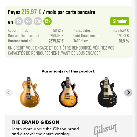
•
Star
'
S
Music
BRUXELLES
215.97 €
Payez
/ mois
par carte bancaire
•
Cables & Access.
Star
'
S
Music
LYON
3x
4x
10x
12x
en
Simuler
Apport initial:
199.92 €
Mensualités:
11 x 215.97 €
HiFi
Montant financement:
2199.08 €
Coût financement:
176.59 €
Montant total dù:
2375.67 €
TAEG fixe:
16.9 %
Bundle
UN CRÉDIT VOUS ENGAGE ET DOIT ÊTRE REMBOURSÉ. VÉRIFIEZ VOS
CAPACITÉS DE REMBOURSEMENT AVANT DE VOUS ENGAGER.
See our brands
Variation(s) of this product.
THE BRAND GIBSON
Learn more about the Gibson brand
and discover the entire catalog.