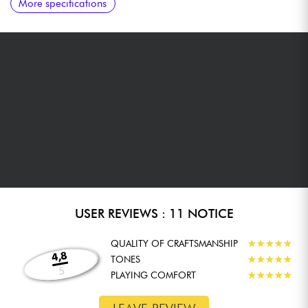
More specifications
Alnico II magnets
USER REVIEWS : 11 NOTICE
QUALITY OF CRAFTSMANSHIP
★
★
★
★
★
★
★
★
★
★
4,8
TONES
★
★
★
★
★
★
★
★
★
★
5
PLAYING COMFORT
★
★
★
★
★
★
★
★
★
★