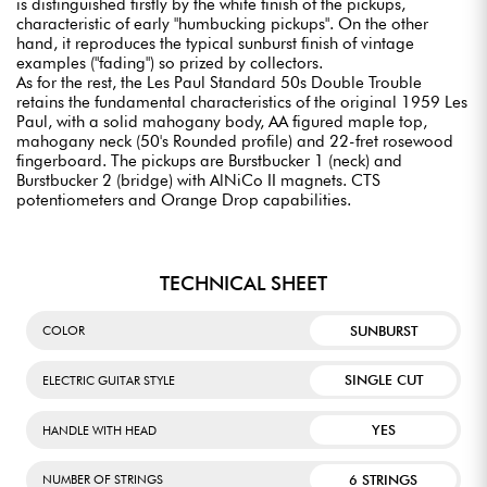
is distinguished firstly by the white finish of the pickups,
characteristic of early "humbucking pickups". On the other
hand, it reproduces the typical sunburst finish of vintage
examples ("fading") so prized by collectors.
As for the rest, the Les Paul Standard 50s Double Trouble
retains the fundamental characteristics of the original 1959 Les
Paul, with a solid mahogany body, AA figured maple top,
mahogany neck (50's Rounded profile) and 22-fret rosewood
fingerboard. The pickups are Burstbucker 1 (neck) and
Burstbucker 2 (bridge) with AlNiCo II magnets. CTS
potentiometers and Orange Drop capabilities.
TECHNICAL SHEET
SUNBURST
COLOR
SINGLE CUT
ELECTRIC GUITAR STYLE
YES
HANDLE WITH HEAD
6 STRINGS
NUMBER OF STRINGS