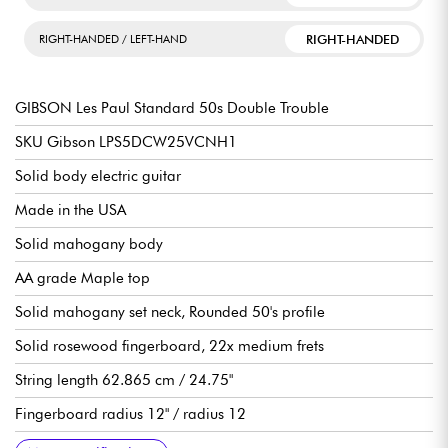
RIGHT-HANDED
RIGHT-HANDED / LEFT-HAND
GIBSON Les Paul Standard 50s Double Trouble
SKU Gibson LPS5DCW25VCNH1
Solid body electric guitar
Made in the USA
Solid mahogany body
AA grade Maple top
Solid mahogany set neck, Rounded 50's profile
Solid rosewood fingerboard, 22x medium frets
String length 62.865 cm / 24.75"
Fingerboard radius 12" / radius 12
Width neck 1st fret 4.3053cm / 1.695"
Neck width end of fingerboard 5.7404cm / 2.260"
Gibson Burstbucker double-coil pickups 1 (neck), 2 (bridge),
Volume per pickup
Tone per pickup
3-position pickup selector switch
Orange Drop capabilities
Tune-o-matic ABR-1 bridge & Stop Bar aluminum tailpiece
Vintage Deluxe Keystone die-cast tuning machines, 14:01 ratio
Gloss nitrocellulose finish
Sold with Gibson hardshell case
Recommended String gauges 10.46