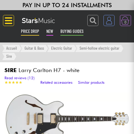
PAY IN UP TO 24 INSTALLMENTS
0
PRICE DROP
NEW
BUYING GUIDES
Langue
Accueil
Guitar & Bass
Electric Guitar
Semi-hollow electric guitar
Sire
Guitar & Bass
SIRE
Larry Carlton H7 - white
Amp & Effect
Read reviews (12)
★
★
★
★
★
★
★
★
★
★
Related accessories
Similar products
Keyboards & Pianos
Synths & Samplers
Home-Studio