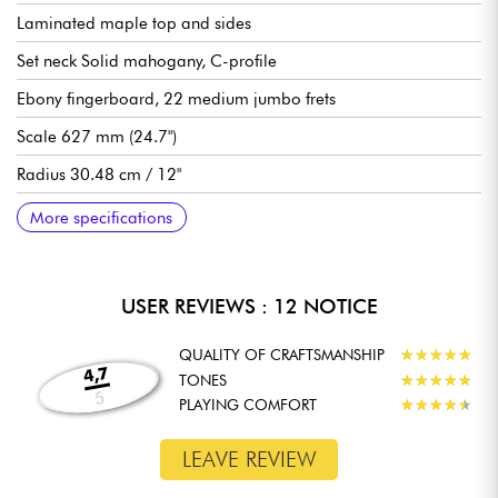
Laminated maple top and sides
Set neck Solid mahogany, C-profile
Ebony fingerboard, 22 medium jumbo frets
Scale 627 mm (24.7")
Radius 30.48 cm / 12"
Neck to nut width 43 mm (1.65")
Sire Carlton Custom Alnico 5 humbucking pickups
1 volume per pickup, 1 tone per pickup, 3-position pickup
Sire Tune-O-Matic bridge
Sire Aluminum Stop Bar tailpiece
Sire Premium locking tuning machines
Gloss finish
More specifications
selector switch
USER REVIEWS : 12 NOTICE
QUALITY OF CRAFTSMANSHIP
★
★
★
★
★
★
★
★
★
★
4,7
TONES
★
★
★
★
★
★
★
★
★
★
5
PLAYING COMFORT
★
★
★
★
★
★
★
★
★
★
LEAVE REVIEW