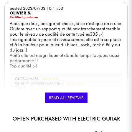
posted 2023/07/03 10:41:53
OLIVIER B.
Certified purchase
Alors que dire , pas grand chose , si ce n'est que on a une
Guitare avec un rapport qualité prix franchement terrible
pour le niveau de qualité de cette typé es335 ;-)
Très agréable à jouer et niveau sonore elle est à sa place
et à la hauteur pour jouer du blues , rock , rock à Billy ou
du jazz !!
Voilà elle est magnifique et dans le temps toujours aussi
performante !!
Top qualité ;-)
GLOBAL MARK
★
★
★
★
★
★
★
★
★
★
★
★
★
★
★
★
★
★
★
★
QUALITY OF CRAFTSMANSHIP
★
★
★
★
★
★
★
★
★
★
TONES
★
★
★
★
★
★
★
★
★
★
PLAYING COMFORT
READ ALL REVIEWS
posted 2023/02/27 14:28:00
OLIVIER R.
OFTEN PURCHASED WITH ELECTRIC GUITAR
Super guitare, bien finie, sonne d'enfer mais un problème
pour moi : manche trop étroit sur les 3 premières cases.
Du coup tous mes arpèges en accords ouverts étaient