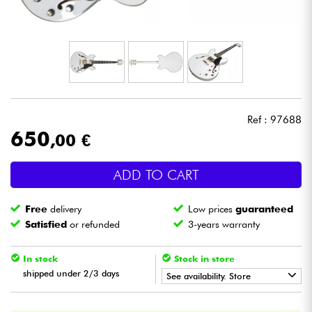
Headphone
Mic & Wireless
DJ
Ref : 97688
Live Sound
650
,00 €
Lighting
ADD TO CART
Drums
Free
delivery
Low prices
guaranteed
Satisfied
or refunded
3-years warranty
Wind
In stock
Stock in store
Violins & Quartet
shipped under 2/3 days
See availability. Store
•
Star
'
S
Music
BRUXELLES
Kids