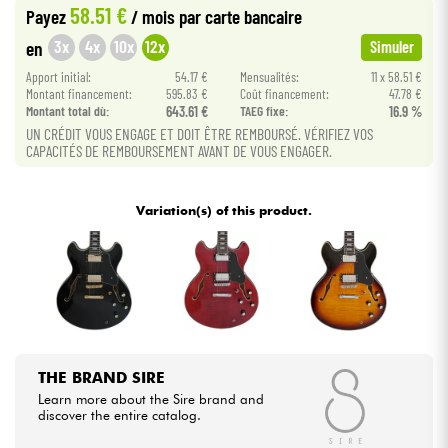
58.51 €
Payez
/ mois
par carte bancaire
3x
4x
10x
12x
en
Simuler
Cables & Access.
Apport initial:
54.17 €
Mensualités:
11 x 58.51 €
Montant financement:
595.83 €
Coût financement:
47.78 €
HiFi
Montant total dù:
643.61 €
TAEG fixe:
16.9 %
UN CRÉDIT VOUS ENGAGE ET DOIT ÊTRE REMBOURSÉ. VÉRIFIEZ VOS
CAPACITÉS DE REMBOURSEMENT AVANT DE VOUS ENGAGER.
Bundle
See our brands
Variation(s) of this product.
THE BRAND SIRE
Learn more about the Sire brand and
discover the entire catalog.