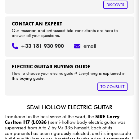
DISCOVER
CONTACT AN EXPERT
Our musician and enthusiast tele-consultants are here to
answer all your questions.
+33 181 930 900
email
ELECTRIC GUITAR BUYING GUIDE
How to choose your electric guitar? Everything is explained in
this buying guide.
TO CONSULT
SEMI-HOLLOW ELECTRIC GUITAR
Traditional in the best sense of the word, the
SIRE Larry
Carlton H7 (LC036
) semi-hollow body electric guitar was
supervised from A to Z by Mr 335 himself. Each of its
components has been rigorously selected, and its impeccable
build quality leaves you breathless for the price it commands. *