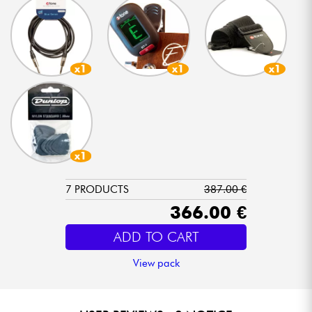
x1
x1
x1
x1
7 PRODUCTS
387.00 €
366.00 €
ADD TO CART
View pack