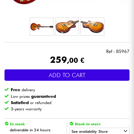
Headphone
Mic & Wireless
DJ
Ref : 85967
Live Sound
259
,00 €
Lighting
ADD TO CART
Drums
Free
delivery
Low prices
guaranteed
Wind
Satisfied
or refunded
3-years warranty
Violins & Quartet
In stock
Stock in store
deliverable in 24 hours
See availability. Store
Kids