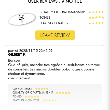
USER REVIEWS : 9 NOTICE
QUALITY OF CRAFTSMANSHIP
★
★
★
★
★
★
★
★
★
★
4,7
TONES
★
★
★
★
★
★
★
★
★
★
5
PLAYING COMFORT
★
★
★
★
★
★
★
★
★
★
LEAVE REVIEW
posted 2025/11/15 23:43:09
GILBERT P.
Bonsoir
Qualité-prix, manche très agréable, seduisante en terme
de sonorités. Les micros doubles bobonages apporte
chaleur et dynamisme.
cordialement
GLOBAL MARK
★
★
★
★
★
★
★
★
★
★
★
★
★
★
★
★
★
★
★
★
QUALITY OF CRAFTSMANSHIP
★
★
★
★
★
★
★
★
★
★
TONES
★
★
★
★
★
★
★
★
★
★
PLAYING COMFORT