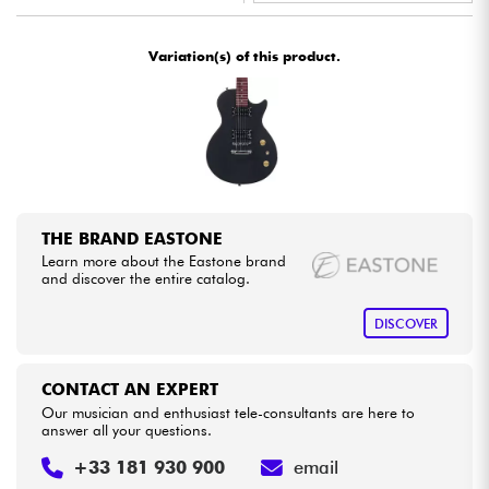
•
Star
'
S
Music
BORDEAUX
Cables & Access.
Variation(s) of this product.
•
Star
'
S
Music
BRUGES
HiFi
•
Star
'
S
Music
BRUXELLES
Bundle
•
Star
'
S
Music
LILLE
See our brands
•
Star
'
S
Music
LYON
THE BRAND EASTONE
Learn more about the Eastone brand
•
Star
'
S
Music
PARIS
and discover the entire catalog.
•
DISCOVER
Star
'
S
Music
TOULOUSE
CONTACT AN EXPERT
Our musician and enthusiast tele-consultants are here to
answer all your questions.
+33 181 930 900
email