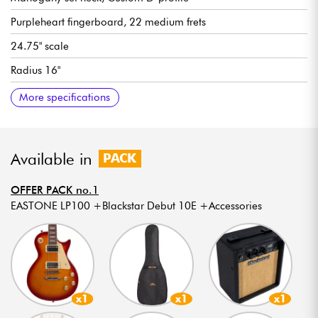
Purpleheart fingerboard, 22 medium frets
24.75" scale
Radius 16"
Neck width 1st fret 43 mm
2x humbucking pickups
Volume per pickup
Tone per pickup
3x position pickup selector switch
Bridge + Tune-O-Matic/Stopbar tailpiece
Die-cast tuning machines
Two-way Trussrod
Gloss finish
More specifications
Available in
PACK
OFFER PACK no.1
EASTONE LP100 +Blackstar Debut 10E +Accessories
x1
x1
x1