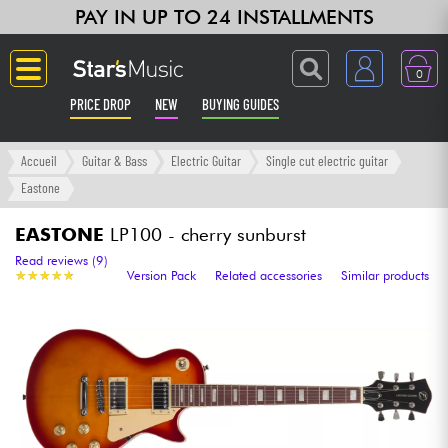
PAY IN UP TO 24 INSTALLMENTS
0
PRICE DROP
NEW
BUYING GUIDES
Langue
Accueil
Guitar & Bass
Electric Guitar
Single cut electric guitar
Eastone
Guitar & Bass
EASTONE
LP100 - cherry sunburst
Amp & Effect
Read reviews (9)
★
★
★
★
★
★
★
★
★
★
Version Pack
Related accessories
Similar products
Keyboards & Pianos
Synths & Samplers
Home-Studio