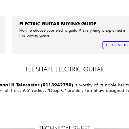
ELECTRIC GUITAR BUYING GUIDE
How to choose your electric guitar? Everything is explained in
this buying guide.
TO CONSUL
TEL SHAPE ELECTRIC GUITAR
nal II Telecaster (0113942750)
is worthy of its noble heri
ll frets, 9.5" radius, "Deep C" profile), Tim Shaw-designed Fe
TECHNICAL SHEET