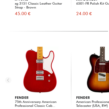
posted 2021/12/01 11:08:34
Comme
xg 3151 Classic Leather Guitar
6501-FR Polish Kit Gu
PATRICK X.
modèl
Strap - Brown
été i
45.00 €
24.00 €
CELA 
sur u
pour 
Par r
simpl
ce qu
Peu i
Sans 
Même 
grand
Avec 
GLOBAL MARK
★
★
★
★
★
★
★
★
★
★
QUALI
FENDER
FENDER
75th Anniversary American
American Professional
Professional Classic Cab...
Telecaster (USA, RW) -