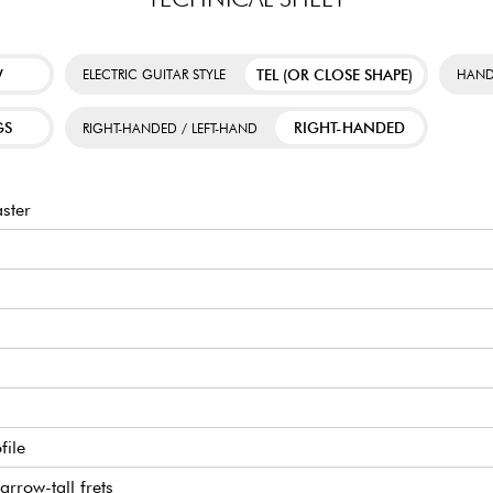
W
TEL (OR CLOSE SHAPE)
ELECTRIC GUITAR STYLE
HAND
GS
RIGHT-HANDED
RIGHT-HANDED / LEFT-HAND
ster
file
rrow-tall frets