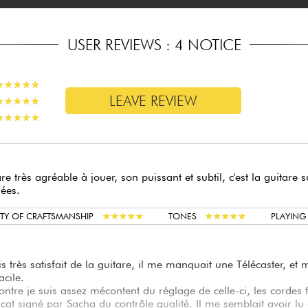
USER REVIEWS : 4 NOTICE
★
★
★
★
★
★
★
★
★
★
LEAVE REVIEW
★
★
★
★
★
★
★
★
★
★
★
★
★
★
★
★
★
★
★
★
re très agréable à jouer, son puissant et subtil, c'est la guitare 
ées.
★
★
★
★
★
★
★
★
★
★
★
★
★
★
★
★
★
★
★
★
TY OF CRAFTSMANSHIP
TONES
PLAYIN
is très satisfait de la guitare, il me manquait une Télécaster, e
acile.
ontre je suis assez mécontent du réglage de celle-ci, les cordes
ficat signé par Sacha du contrôle qualité. Il me semblait avoir lu