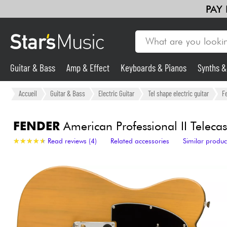
PAY
Guitar & Bass
Amp & Effect
Keyboards & Pianos
Synths 
Guitar & Bass
Accueil
Guitar & Bass
Electric Guitar
Tel shape electric guitar
F
Synths & Samplers
FENDER
American Professional II Telecas
★
★
★
★
★
★
★
★
★
★
Read reviews (4)
Related accessories
Similar produc
Mic & Wireless
Lighting
Violins & Quartet