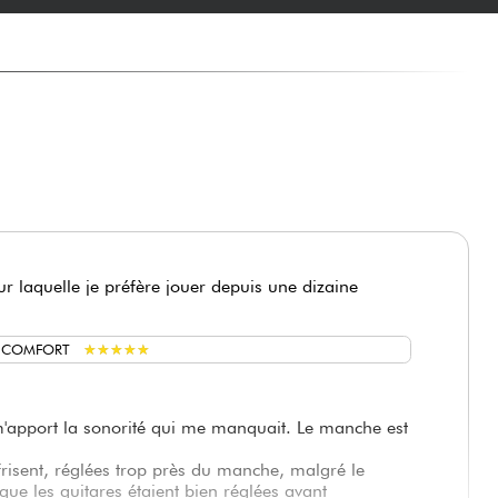
sur laquelle je préfère jouer depuis une dizaine
★
★
★
★
★
★
★
★
★
★
G COMFORT
t m'apport la sonorité qui me manquait. Le manche est
 frisent, réglées trop près du manche, malgré le
 que les guitares étaient bien réglées avant