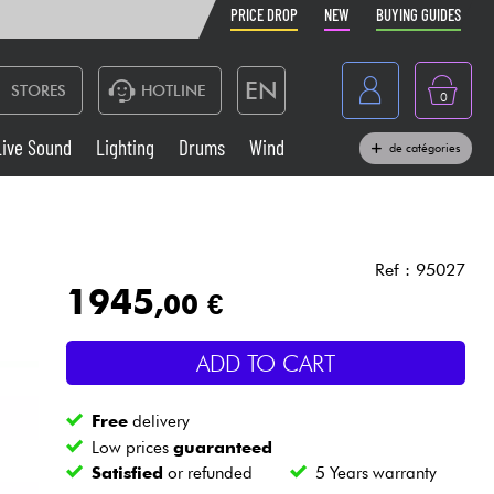
PRICE DROP
NEW
BUYING GUIDES
EN
STORES
HOTLINE
0
France
Live Sound
Lighting
Drums
Wind
de catégories
Belgique
Keyboards & Pianos
België
Headphone
España
Ref : 95027
1945
,00 €
Deutschland
Live Sound
Nederland
ADD TO CART
Wind
Free
delivery
Cables & Access.
Low prices
guaranteed
Satisfied
or refunded
5 Years warranty