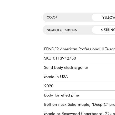
YELLO
COLOR
6 STRIN
NUMBER OF STRINGS
FENDER American Professional II Teleca
SKU 0113942750
Solid body electric guitar
Made in USA
2020
Body Torrefied pine
Bolt-on neck Solid maple, "Deep C" pro
Maple or Rosewood fingerboard, 22x na