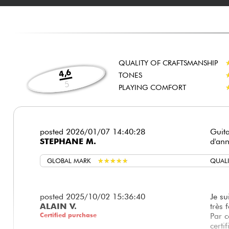
QUALITY OF CRAFTSMANSHIP
4,6
TONES
5
PLAYING COMFORT
posted 2026/01/07 14:40:28
Guita
STEPHANE M.
d'ann
GLOBAL MARK
★
★
★
★
★
★
★
★
★
★
QUALI
posted 2025/10/02 15:36:40
Je su
ALAIN V.
très f
Certified purchase
Par c
certi