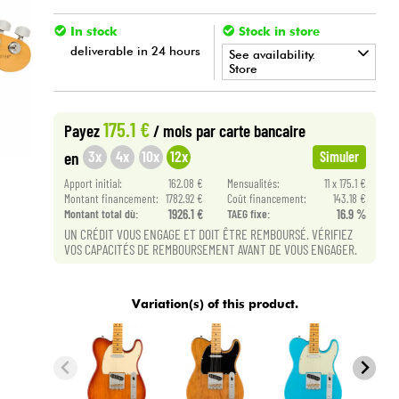
In stock
Stock in store
deliverable in 24 hours
See availability.
Store
•
Star
'
S
Music
BORDEAUX
175.1 €
Payez
/ mois
par carte bancaire
3x
4x
10x
12x
en
Simuler
Apport initial:
162.08 €
Mensualités:
11 x 175.1 €
Montant financement:
1782.92 €
Coût financement:
143.18 €
Montant total dù:
1926.1 €
TAEG fixe:
16.9 %
UN CRÉDIT VOUS ENGAGE ET DOIT ÊTRE REMBOURSÉ. VÉRIFIEZ
VOS CAPACITÉS DE REMBOURSEMENT AVANT DE VOUS ENGAGER.
Variation(s) of this product.