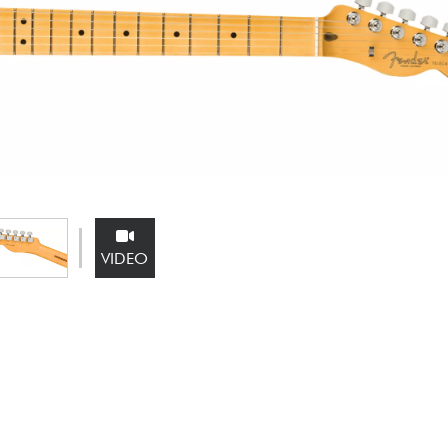
Bundle
See our brands
VIDEO