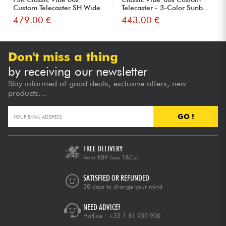
Custom Telecaster SH Wide
Telecaster - 3-Color Sunb...
Ran...
479.00 €
443.00 €
Don't miss a thing
by receiving our newsletter
Stay informed of good deals, exclusive offers, new
products...
GO !
FREE DELIVERY
from €89
(see T&Cs)
SATISFIED OR REFUNDED
30 days to change your mind
NEED ADVICE?
Hotline :
+33 1 81 930 900