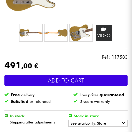
Headphone
Mic & Wireless
VIDEO
DJ
Live Sound
Ref : 117583
491
,00 €
Lighting
ADD TO CART
Drums
Free
delivery
Low prices
guaranteed
Wind
Satisfied
or refunded
3-years warranty
Violins & Quartet
In stock
Stock in store
Shipping after adjustments
See availability. Store
Kids