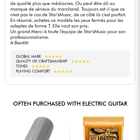
de qualité plus que médiocres. Ou peut-être dû au
manque de sérieux du marchand. Toujours est-il que ce
n'est pas le cas de Star'sMusic, de ce côté là c'est parfait.
En résumé, achetez ce modèle les yeux fermés pour les
adeptes de forme T. Elle vaut son prix.
Un grand Merci à toute l'équipe de Star'sMusic pour son
professionnalisme.
A Bientôt
GLOBAL MARK
★
★
★
★
★
★
★
★
★
★
★
★
★
★
★
★
★
★
★
★
QUALITY OF CRAFTSMANSHIP
★
★
★
★
★
★
★
★
★
★
TONES
★
★
★
★
★
★
★
★
★
★
PLAYING COMFORT
OFTEN PURCHASED WITH ELECTRIC GUITAR