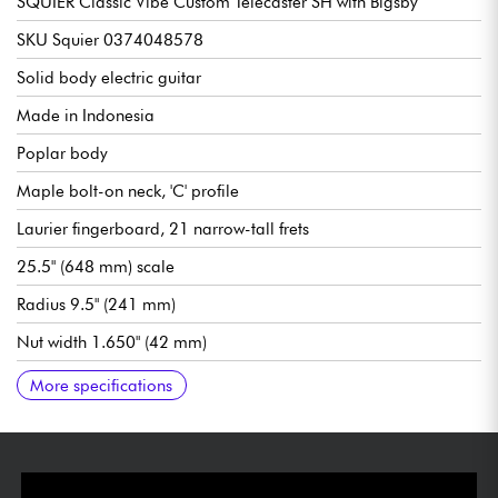
SQUIER Classic Vibe Custom Telecaster SH with Bigsby
SKU Squier 0374048578
Solid body electric guitar
Made in Indonesia
Poplar body
Maple bolt-on neck, 'C' profile
Laurier fingerboard, 21 narrow-tall frets
25.5" (648 mm) scale
Radius 9.5" (241 mm)
Nut width 1.650" (42 mm)
Fender Designed Alnico single- and humbucking pickups
Master volume
Master Tone
Pickup selector switch 3x options
Traditional Squier Vintage-Style Floating vibrato with Mustang
Squier Standard die-cast tuning machines
Gloss polyurethane body finish
Gloss polyurethane neck finish
Recommended string gauges: 009.042 or 009.046
More specifications
Saddles / Bigsby® B50