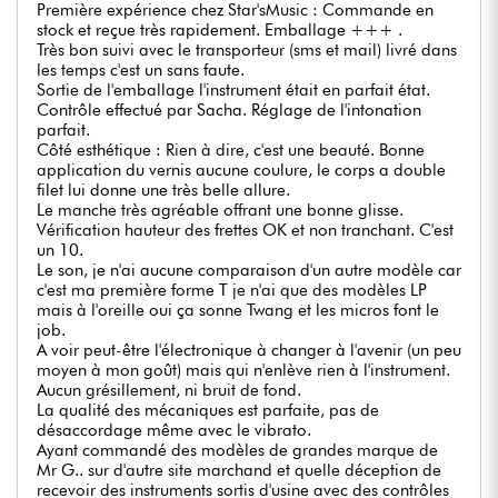
Première expérience chez Star'sMusic : Commande en
stock et reçue très rapidement. Emballage +++ .
Très bon suivi avec le transporteur (sms et mail) livré dans
les temps c'est un sans faute.
Sortie de l'emballage l'instrument était en parfait état.
Contrôle effectué par Sacha. Réglage de l'intonation
parfait.
Côté esthétique : Rien à dire, c'est une beauté. Bonne
application du vernis aucune coulure, le corps a double
filet lui donne une très belle allure.
Le manche très agréable offrant une bonne glisse.
Vérification hauteur des frettes OK et non tranchant. C'est
un 10.
Le son, je n'ai aucune comparaison d'un autre modèle car
c'est ma première forme T je n'ai que des modèles LP
mais à l'oreille oui ça sonne Twang et les micros font le
job.
A voir peut-être l'électronique à changer à l'avenir (un peu
moyen à mon goût) mais qui n'enlève rien à l'instrument.
Aucun grésillement, ni bruit de fond.
La qualité des mécaniques est parfaite, pas de
désaccordage même avec le vibrato.
Ayant commandé des modèles de grandes marque de
Mr G.. sur d'autre site marchand et quelle déception de
recevoir des instruments sortis d'usine avec des contrôles