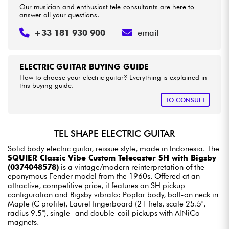
Our musician and enthusiast tele-consultants are here to
answer all your questions.
+33 181 930 900
email
ELECTRIC GUITAR BUYING GUIDE
How to choose your electric guitar? Everything is explained in
this buying guide.
TO CONSULT
TEL SHAPE ELECTRIC GUITAR
Solid body electric guitar, reissue style, made in Indonesia. The
SQUIER Classic Vibe Custom Telecaster SH with Bigsby
(0374048578)
is a vintage/modern reinterpretation of the
eponymous Fender model from the 1960s. Offered at an
attractive, competitive price, it features an SH pickup
configuration and Bigsby vibrato: Poplar body, bolt-on neck in
Maple (C profile), Laurel fingerboard (21 frets, scale 25.5",
radius 9.5"), single- and double-coil pickups with AlNiCo
magnets.