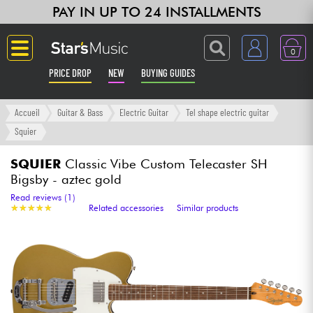
PAY IN UP TO 24 INSTALLMENTS
0
PRICE DROP
NEW
BUYING GUIDES
Langue
Accueil
Guitar & Bass
Electric Guitar
Tel shape electric guitar
Squier
Guitar & Bass
SQUIER
Classic Vibe Custom Telecaster SH
Bigsby - aztec gold
Amp & Effect
Read reviews (1)
★
★
★
★
★
★
★
★
★
★
Related accessories
Similar products
Keyboards & Pianos
Synths & Samplers
Home-Studio