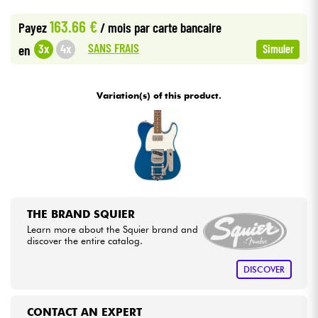
•
Star
'
S
Music
BORDEAUX
163.66 €
Payez
/ mois
par carte bancaire
Cables & Access.
SANS FRAIS
3x
4x
en
Simuler
HiFi
Variation(s) of this product.
Bundle
See our brands
THE BRAND SQUIER
Learn more about the Squier brand and
discover the entire catalog.
DISCOVER
CONTACT AN EXPERT