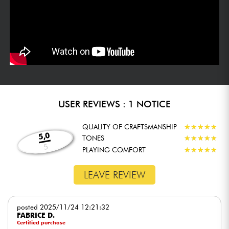
USER REVIEWS : 1 NOTICE
QUALITY OF CRAFTSMANSHIP
★
★
★
★
★
★
★
★
★
★
5,0
TONES
★
★
★
★
★
★
★
★
★
★
5
PLAYING COMFORT
★
★
★
★
★
★
★
★
★
★
LEAVE REVIEW
posted 2025/11/24 12:21:32
FABRICE D.
Certified purchase