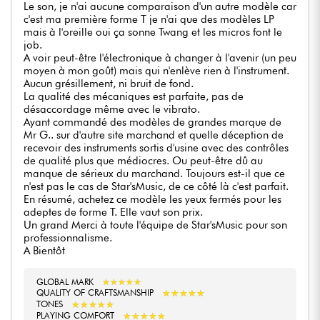
Le son, je n'ai aucune comparaison d'un autre modèle car
c'est ma première forme T je n'ai que des modèles LP
mais à l'oreille oui ça sonne Twang et les micros font le
job.
A voir peut-être l'électronique à changer à l'avenir (un peu
moyen à mon goût) mais qui n'enlève rien à l'instrument.
Aucun grésillement, ni bruit de fond.
La qualité des mécaniques est parfaite, pas de
désaccordage même avec le vibrato.
Ayant commandé des modèles de grandes marque de
Mr G.. sur d'autre site marchand et quelle déception de
recevoir des instruments sortis d'usine avec des contrôles
de qualité plus que médiocres. Ou peut-être dû au
manque de sérieux du marchand. Toujours est-il que ce
n'est pas le cas de Star'sMusic, de ce côté là c'est parfait.
En résumé, achetez ce modèle les yeux fermés pour les
adeptes de forme T. Elle vaut son prix.
Un grand Merci à toute l'équipe de Star'sMusic pour son
professionnalisme.
A Bientôt
GLOBAL MARK
★
★
★
★
★
★
★
★
★
★
★
★
★
★
★
★
★
★
★
★
QUALITY OF CRAFTSMANSHIP
★
★
★
★
★
★
★
★
★
★
TONES
★
★
★
★
★
★
★
★
★
★
PLAYING COMFORT