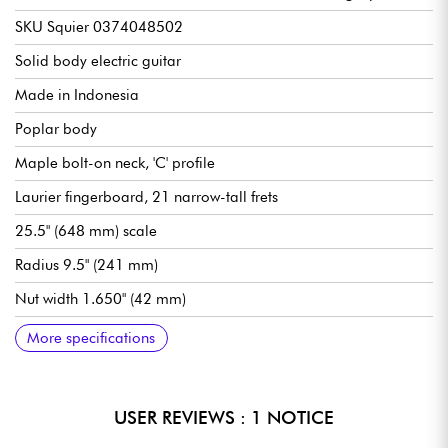
SKU Squier 0374048502
Solid body electric guitar
Made in Indonesia
Poplar body
Maple bolt-on neck, 'C' profile
Laurier fingerboard, 21 narrow-tall frets
25.5" (648 mm) scale
Radius 9.5" (241 mm)
Nut width 1.650" (42 mm)
Fender Designed Alnico single- and humbucking pickups
Master volume
Master Tone
Pickup selector switch 3x options
Traditional Squier Vintage-Style Floating vibrato with Mustang
Squier Standard die-cast tuning machines
Gloss polyurethane body finish
Gloss polyurethane neck finish
Recommended string gauges: 009.042 or 009.046
More specifications
Saddles / Bigsby® B50
USER REVIEWS : 1 NOTICE