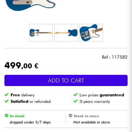
Headphone
Mic & Wireless
DJ
Live Sound
Ref : 117582
499
,00 €
Lighting
ADD TO CART
Drums
Free
delivery
Low prices
guaranteed
Wind
Satisfied
or refunded
3-years warranty
Violins & Quartet
In stock
Stock in store
shipped under 5/7 days
Not available in store
Kids