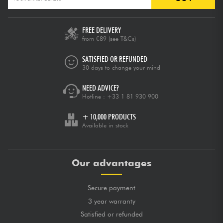
FREE DELIVERY
from €89
(see T&Cs)
SATISFIED OR REFUNDED
30 days to change your mind
NEED ADVICE?
Hotline :
+33 1 81 930 900
+ 10,000 PRODUCTS
Available in stock
Our advantages
Secure payment
3 year warranty
Satisfied or refunded