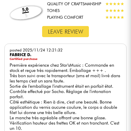
QUALITY OF CRAFTSMANSHIP
★
★
★
★
★
★
★
★
★
★
5,0
TONES
★
★
★
★
★
★
★
★
★
★
5
PLAYING COMFORT
★
★
★
★
★
★
★
★
★
★
LEAVE REVIEW
posted 2025/11/24 12:21:32
FABRICE D.
Certified purchase
Première expérience chez Star'sMusic : Commande en
stock et reçue très rapidement. Emballage +++ .
Très bon suivi avec le transporteur (sms et mail) livré dans
les temps c'est un sans faute.
Sortie de l'emballage l'instrument était en parfait état.
Contrôle effectué par Sacha. Réglage de l'intonation
parfait.
Côté esthétique : Rien à dire, c'est une beauté. Bonne
application du vernis aucune coulure, le corps a double
filet lui donne une très belle allure.
Le manche très agréable offrant une bonne glisse.
Vérification hauteur des frettes OK et non tranchant. C'est
un 10.