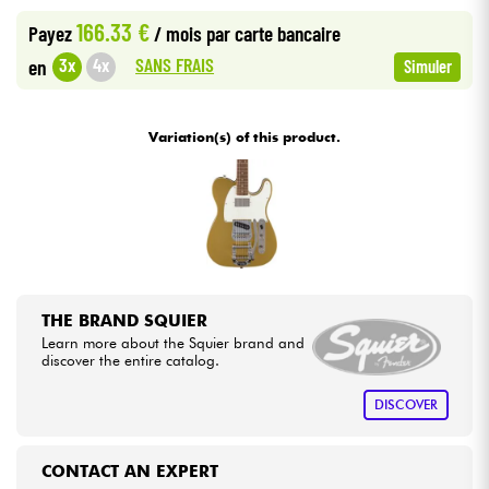
166.33 €
Payez
/ mois
par carte bancaire
Cables & Access.
SANS FRAIS
3x
4x
en
Simuler
HiFi
Variation(s) of this product.
Bundle
See our brands
THE BRAND SQUIER
Learn more about the Squier brand and
discover the entire catalog.
DISCOVER
CONTACT AN EXPERT