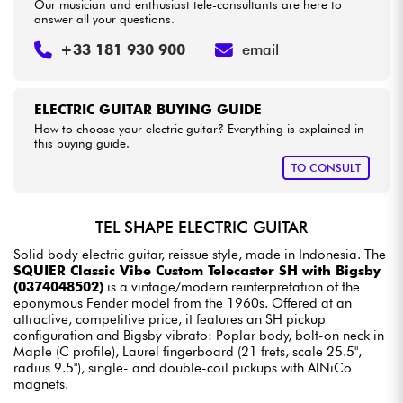
Our musician and enthusiast tele-consultants are here to
answer all your questions.
+33 181 930 900
email
ELECTRIC GUITAR BUYING GUIDE
How to choose your electric guitar? Everything is explained in
this buying guide.
TO CONSULT
TEL SHAPE ELECTRIC GUITAR
Solid body electric guitar, reissue style, made in Indonesia. The
SQUIER Classic Vibe Custom Telecaster SH with Bigsby
(0374048502)
is a vintage/modern reinterpretation of the
eponymous Fender model from the 1960s. Offered at an
attractive, competitive price, it features an SH pickup
configuration and Bigsby vibrato: Poplar body, bolt-on neck in
Maple (C profile), Laurel fingerboard (21 frets, scale 25.5",
radius 9.5"), single- and double-coil pickups with AlNiCo
magnets.