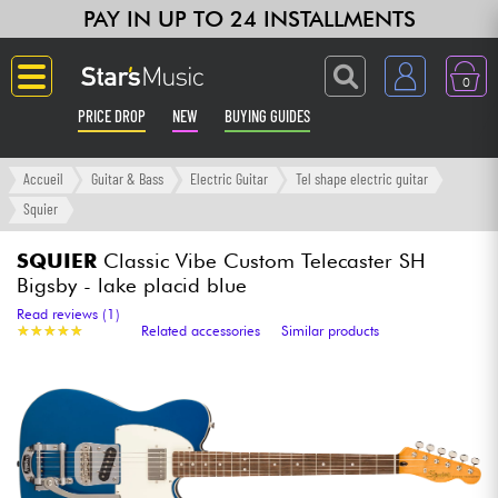
PAY IN UP TO 24 INSTALLMENTS
0
PRICE DROP
NEW
BUYING GUIDES
Langue
Accueil
Guitar & Bass
Electric Guitar
Tel shape electric guitar
Squier
Guitar & Bass
SQUIER
Classic Vibe Custom Telecaster SH
Bigsby - lake placid blue
Amp & Effect
Read reviews (1)
★
★
★
★
★
★
★
★
★
★
Related accessories
Similar products
Keyboards & Pianos
Synths & Samplers
Home-Studio