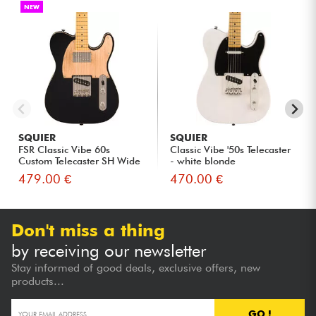
NEW
SQUIER
SQUIER
FSR Classic Vibe 60s
Classic Vibe '50s Telecaster
Custom Telecaster SH Wide
- white blonde
Ran...
479.00 €
470.00 €
Don't miss a thing
by receiving our newsletter
Stay informed of good deals, exclusive offers, new
products...
GO !